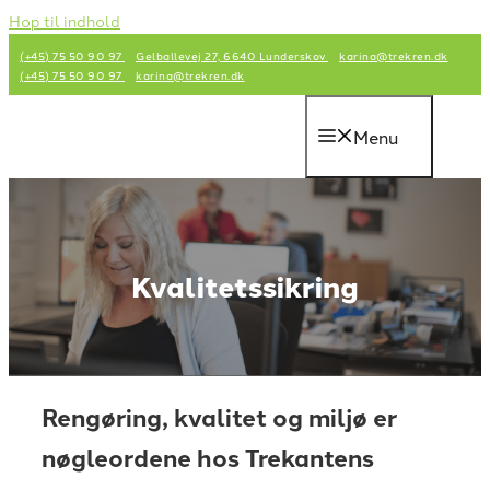
Hop til indhold
(+45) 75 50 90 97
Gelballevej 27, 6640 Lunderskov
karina@trekren.dk
(+45) 75 50 90 97
karina@trekren.dk
Menu
Kvalitetssikring
Rengøring, kvalitet og miljø er
nøgleordene hos Trekantens