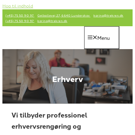
Hop til indhold
(+45) 75 50 90 97
Gelballevej 27, 6640 Lunderskov
karina@trekren.dk
(+45) 75 50 90 97
karina@trekren.dk
Menu
Erhverv
Vi tilbyder professionel
erhvervsrengøring og