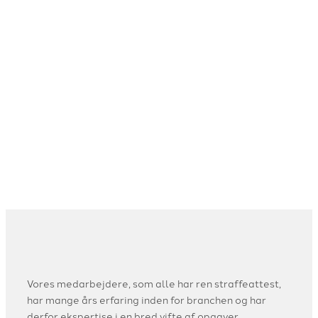
Vores medarbejdere, som alle har ren straffeattest,
har mange års erfaring inden for branchen og har
derfor ekspertise i en bred vifte af opgaver.