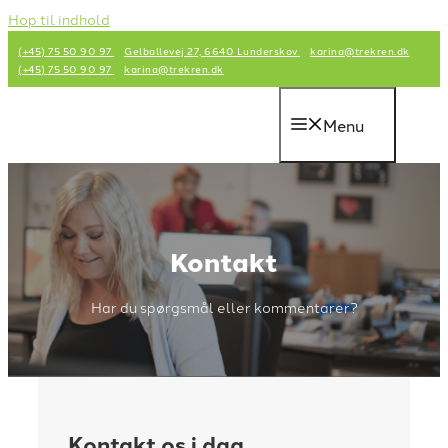
Hop til indhold
(+45) 75 50 90 97
Gelballevej 27, 6640 Lunderskov
karina@trekren.dk
(+45) 75 50 90 97
karina@trekren.dk
Menu
Kontakt
Har du spørgsmål eller kommentarer?
Kontakt os i dag