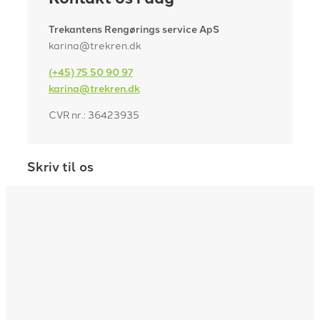
Trekantens Rengørings service ApS
karina@trekren.dk
(+45) 75 50 90 97
karina@trekren.dk
CVR nr.: 36423935
Skriv til os